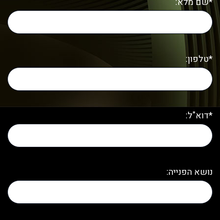
*שם מלא:
*טלפון:
*דוא"ל:
נושא הפנייה: