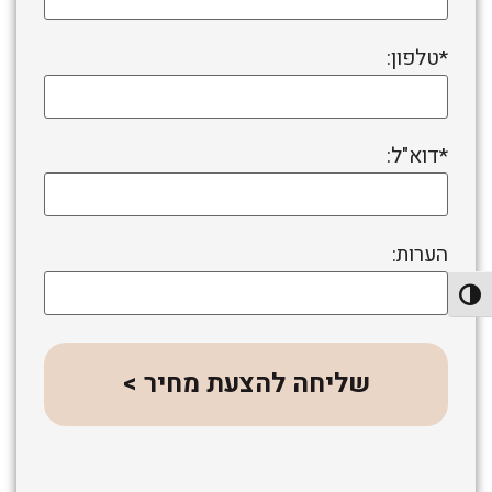
*טלפון:
*דוא"ל:
הערות:
פעל/כבה ניגודיות גבוהה