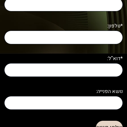
*טלפון:
*דוא"ל:
נושא הפנייה: