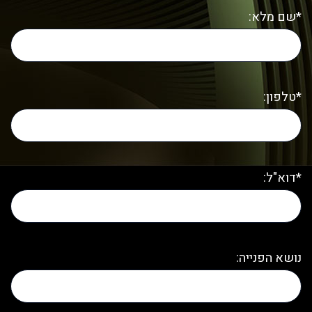
*שם מלא:
*טלפון:
*דוא"ל:
נושא הפנייה: