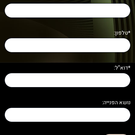
*טלפון:
*דוא"ל:
נושא הפנייה: