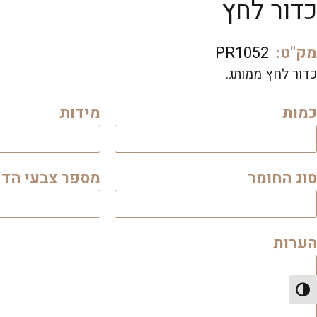
כדור לחץ
מק"ט:
PR1052
כדור לחץ ממותג.
כמות
מידות
סוג החומר
מספר צבעי הד
הערות
פעל/כבה ניגודיות גבוהה