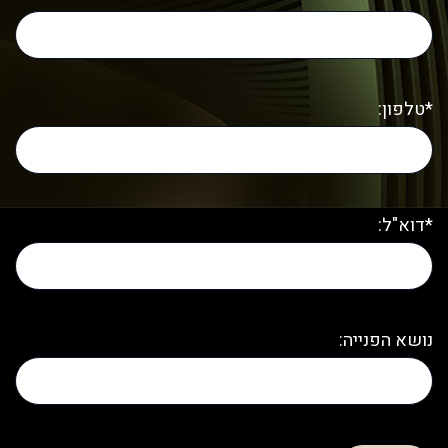
*טלפון:
*דוא"ל:
נושא הפנייה: