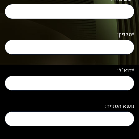
*טלפון:
*דוא"ל:
נושא הפנייה: