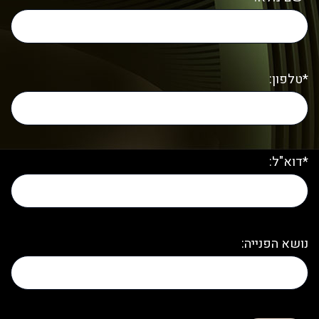
*טלפון:
*דוא"ל:
נושא הפנייה: