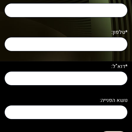
*טלפון:
*דוא"ל:
נושא הפנייה: