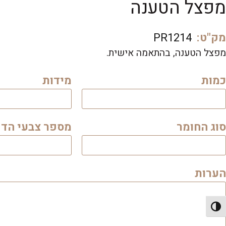
מפצל הטענה
מק"ט:
PR1214
מפצל הטענה, בהתאמה אישית.
כמות
מידות
סוג החומר
מספר צבעי הד
הערות
פעל/כבה ניגודיות גבוהה