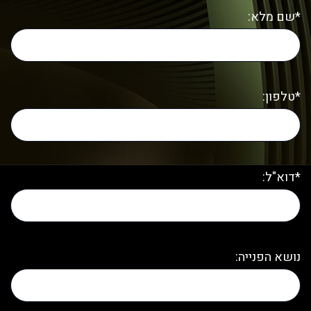
*שם מלא:
*טלפון:
*דוא"ל:
נושא הפנייה: