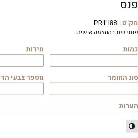
פנס
מק"ט:
PR1188
פנסי כיס בהתאמה אישית.
כמות
מידות
סוג החומר
מספר צבעי הד
הערות
פעל/כבה ניגודיות גבוהה