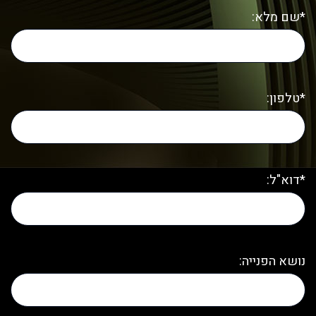
*שם מלא:
*טלפון:
*דוא"ל:
נושא הפנייה: