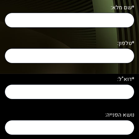
*שם מלא:
*טלפון:
*דוא"ל:
נושא הפנייה: