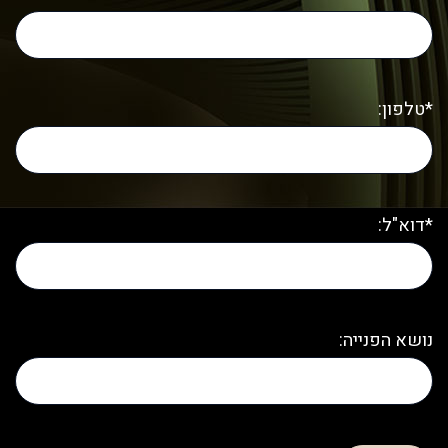
*טלפון:
*דוא"ל:
נושא הפנייה: