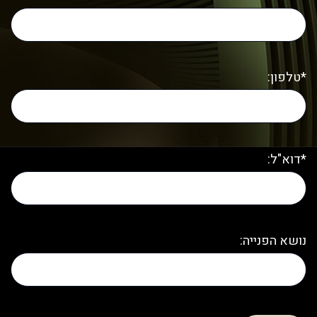
*טלפון:
*דוא"ל:
נושא הפנייה: