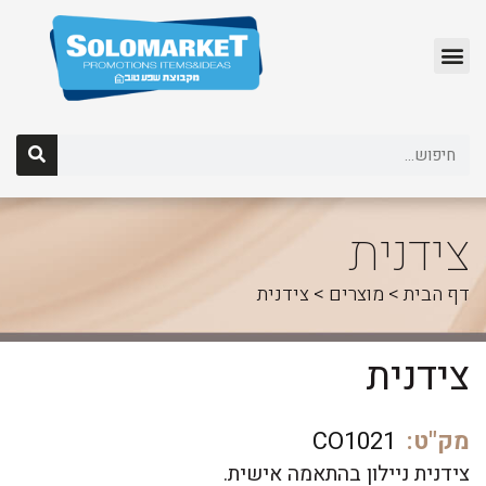
לג
תוכן
צידנית
דף הבית
>
מוצרים
>
צידנית
צידנית
מק"ט:
CO1021
צידנית ניילון בהתאמה אישית.