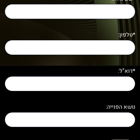
*טלפון:
*דוא"ל:
נושא הפנייה: