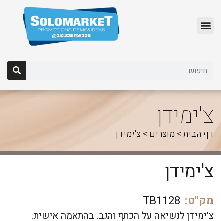
לג
תוכן
צ'ימידן
דף הבית
>
מוצרים
>
צ'ימידן
צ'ימידן
מק"ט:
TB1128
צ'ימידן לנשיאה על הכתף והגב. בהתאמה אישית.