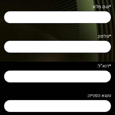
*שם מלא:
*טלפון:
*דוא"ל:
נושא הפנייה: