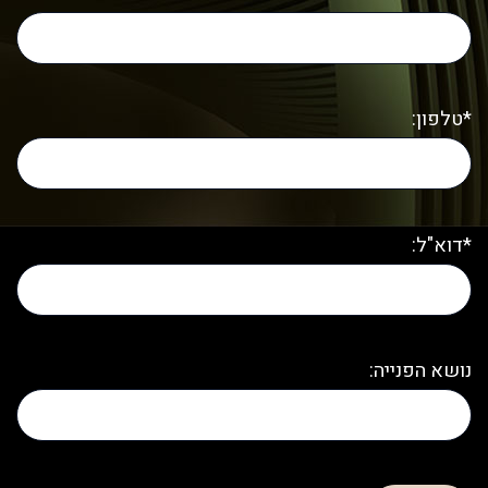
*טלפון:
*דוא"ל:
נושא הפנייה: