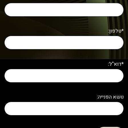
*טלפון:
*דוא"ל:
נושא הפנייה: