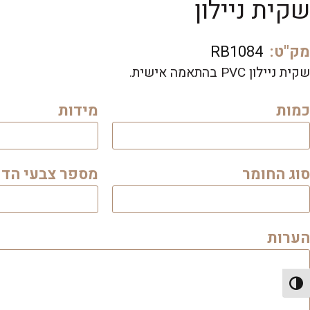
שקית ניילון
מק"ט:
RB1084
שקית ניילון PVC בהתאמה אישית.
כמות
מידות
סוג החומר
מספר צבעי הד
הערות
פעל/כבה ניגודיות גבוהה