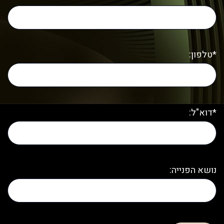
*טלפון:
*דוא"ל:
נושא הפנייה: