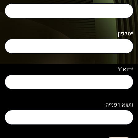
*טלפון:
*דוא"ל:
נושא הפנייה: