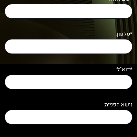
*טלפון:
*דוא"ל:
נושא הפנייה: