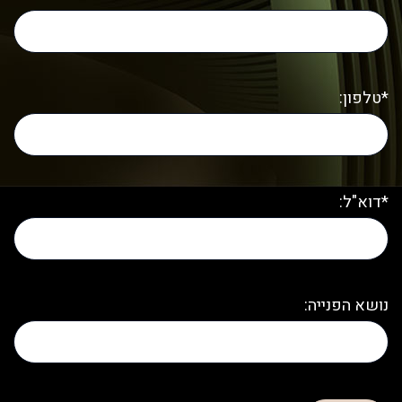
*טלפון:
*דוא"ל:
נושא הפנייה: