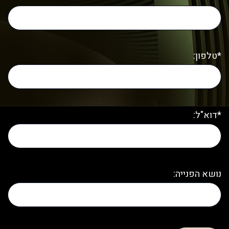
*טלפון:
*דוא"ל:
נושא הפנייה: