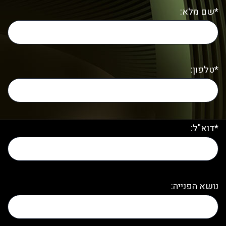
*שם מלא:
*טלפון:
*דוא"ל:
נושא הפנייה: