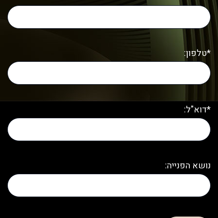
*טלפון:
*דוא"ל:
נושא הפנייה: