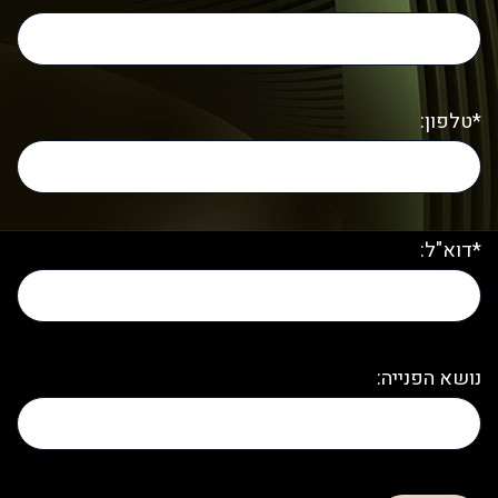
*טלפון:
*דוא"ל:
נושא הפנייה: