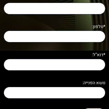
*טלפון:
*דוא"ל:
נושא הפנייה: