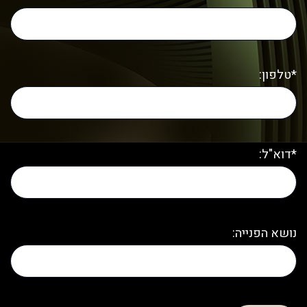
*טלפון:
*דוא"ל:
נושא הפנייה: