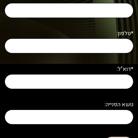
*טלפון:
*דוא"ל:
נושא הפנייה: