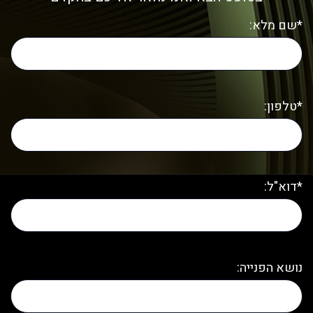
*שם מלא:
*טלפון:
*דוא"ל:
נושא הפנייה: