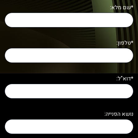
*שם מלא:
*טלפון:
*דוא"ל:
נושא הפנייה: