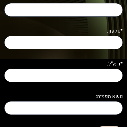
*טלפון:
*דוא"ל:
נושא הפנייה: