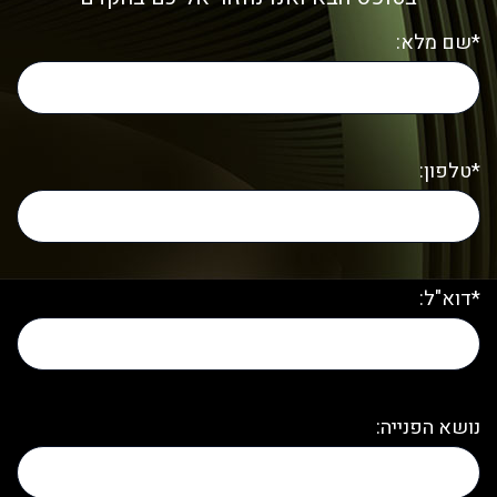
*שם מלא:
*טלפון:
*דוא"ל:
נושא הפנייה: