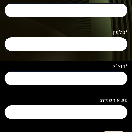
*טלפון:
*דוא"ל:
נושא הפנייה: